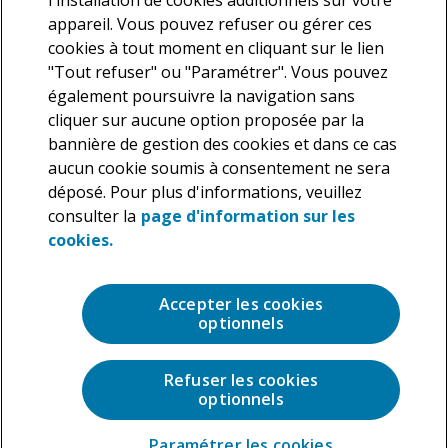
l'installation de cookies additionnels sur votre
appareil. Vous pouvez refuser ou gérer ces
cookies à tout moment en cliquant sur le lien
"Tout refuser" ou "Paramétrer". Vous pouvez
également poursuivre la navigation sans
cliquer sur aucune option proposée par la
Nous vous informons que Deloitte traite vos données
bannière de gestion des cookies et dans ce cas
personnelles en tant que responsable de traitement dans le but
aucun cookie soumis à consentement ne sera
de répondre à votre demande. En application de la législation en
déposé. Pour plus d'informations, veuillez
vigueur, vous disposez d’un droit d’accès, de rectification et de
suppression des données personnelles vous concernant ainsi
consulter la
page d'information sur les
que la possibilité de vous opposer au traitement de ces données,
cookies.
que vous pouvez exercer à tout moment. Pour plus de précisions
sur les traitements que nous réalisons sur vos données
personnelles, veuillez consulter notre
Charte de protection des
Accepter les cookies
données personnelles
.
optionnels
Refuser les cookies
optionnels
Paramétrer les cookies