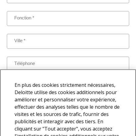
Fonction *
Ville *
Téléphone
Je comprends que mes données personnelles seront traitées
En plus des cookies strictement nécessaires,
par Deloitte aux fins de répondre à la présente demande
Deloitte utilise des cookies additionnels pour
améliorer et personnaliser votre expérience,
effectuer des analyses telles que le nombre de
visites et les sources de trafic, fournir des
Je souhaite faire partie de la base de contacts Deloitte afin de
publicités et interagir avec des tiers. En
recevoir d'autres communications en lien avec l'actualité et les
cliquant sur "Tout accepter", vous acceptez
services offerts par Deloitte