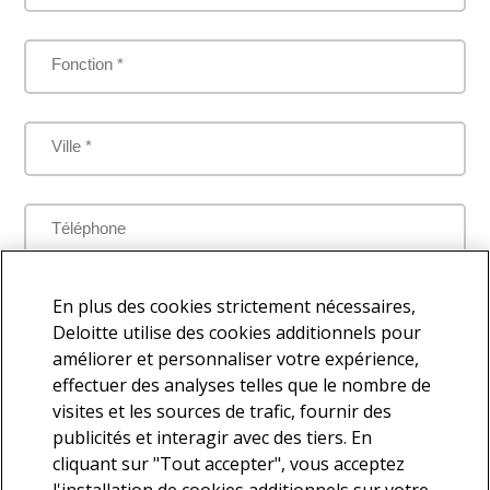
Fonction *
Ville *
Téléphone
Je comprends que mes données personnelles seront traitées
En plus des cookies strictement nécessaires,
par Deloitte aux fins de répondre à la présente demande
Deloitte utilise des cookies additionnels pour
améliorer et personnaliser votre expérience,
effectuer des analyses telles que le nombre de
visites et les sources de trafic, fournir des
Je souhaite faire partie de la base de contacts Deloitte afin de
publicités et interagir avec des tiers. En
recevoir d'autres communications en lien avec l'actualité et les
cliquant sur "Tout accepter", vous acceptez
services offerts par Deloitte