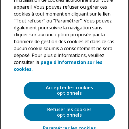
l'installation de cookies additionnels sur votre
appareil. Vous pouvez refuser ou gérer ces
cookies à tout moment en cliquant sur le lien
"Tout refuser" ou "Paramétrer". Vous pouvez
également poursuivre la navigation sans
cliquer sur aucune option proposée par la
Nous vous informons que Deloitte traite vos données
bannière de gestion des cookies et dans ce cas
personnelles en tant que responsable de traitement dans le but
aucun cookie soumis à consentement ne sera
de répondre à votre demande. En application de la législation en
déposé. Pour plus d'informations, veuillez
vigueur, vous disposez d’un droit d’accès, de rectification et de
suppression des données personnelles vous concernant ainsi
consulter la
page d'information sur les
que la possibilité de vous opposer au traitement de ces données,
cookies.
que vous pouvez exercer à tout moment. Pour plus de précisions
sur les traitements que nous réalisons sur vos données
personnelles, veuillez consulter notre
Charte de protection des
Accepter les cookies
données personnelles
.
optionnels
Refuser les cookies
optionnels
Paramétrer les cookies