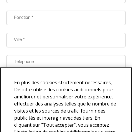
Fonction *
Ville *
Téléphone
Je comprends que mes données personnelles seront traitées
En plus des cookies strictement nécessaires,
par Deloitte aux fins de répondre à la présente demande
Deloitte utilise des cookies additionnels pour
améliorer et personnaliser votre expérience,
effectuer des analyses telles que le nombre de
visites et les sources de trafic, fournir des
Je souhaite faire partie de la base de contacts Deloitte afin de
publicités et interagir avec des tiers. En
recevoir d'autres communications en lien avec l'actualité et les
cliquant sur "Tout accepter", vous acceptez
services offerts par Deloitte