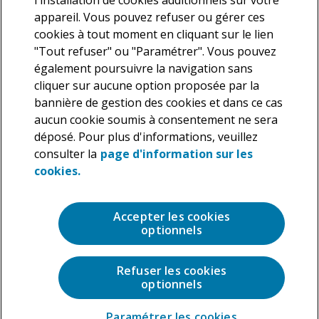
l'installation de cookies additionnels sur votre
appareil. Vous pouvez refuser ou gérer ces
cookies à tout moment en cliquant sur le lien
"Tout refuser" ou "Paramétrer". Vous pouvez
également poursuivre la navigation sans
cliquer sur aucune option proposée par la
Nous vous informons que Deloitte traite vos données
bannière de gestion des cookies et dans ce cas
personnelles en tant que responsable de traitement dans le but
aucun cookie soumis à consentement ne sera
de répondre à votre demande. En application de la législation en
déposé. Pour plus d'informations, veuillez
vigueur, vous disposez d’un droit d’accès, de rectification et de
suppression des données personnelles vous concernant ainsi
consulter la
page d'information sur les
que la possibilité de vous opposer au traitement de ces données,
cookies.
que vous pouvez exercer à tout moment. Pour plus de précisions
sur les traitements que nous réalisons sur vos données
personnelles, veuillez consulter notre
Charte de protection des
Accepter les cookies
données personnelles
.
optionnels
Refuser les cookies
optionnels
Paramétrer les cookies