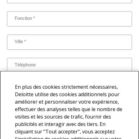
Fonction *
Ville *
Téléphone
Je comprends que mes données personnelles seront traitées
En plus des cookies strictement nécessaires,
par Deloitte aux fins de répondre à la présente demande
Deloitte utilise des cookies additionnels pour
améliorer et personnaliser votre expérience,
effectuer des analyses telles que le nombre de
visites et les sources de trafic, fournir des
Je souhaite faire partie de la base de contacts Deloitte afin de
publicités et interagir avec des tiers. En
recevoir d'autres communications en lien avec l'actualité et les
cliquant sur "Tout accepter", vous acceptez
services offerts par Deloitte