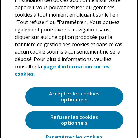
l'installation de cookies additionnels sur votre
appareil. Vous pouvez refuser ou gérer ces
cookies à tout moment en cliquant sur le lien
"Tout refuser" ou "Paramétrer". Vous pouvez
également poursuivre la navigation sans
cliquer sur aucune option proposée par la
Nous vous informons que Deloitte traite vos données
bannière de gestion des cookies et dans ce cas
personnelles en tant que responsable de traitement dans le but
aucun cookie soumis à consentement ne sera
de répondre à votre demande. En application de la législation en
déposé. Pour plus d'informations, veuillez
vigueur, vous disposez d’un droit d’accès, de rectification et de
suppression des données personnelles vous concernant ainsi
consulter la
page d'information sur les
que la possibilité de vous opposer au traitement de ces données,
cookies.
que vous pouvez exercer à tout moment. Pour plus de précisions
sur les traitements que nous réalisons sur vos données
personnelles, veuillez consulter notre
Charte de protection des
Accepter les cookies
données personnelles
.
optionnels
Refuser les cookies
optionnels
Paramétrer les cookies