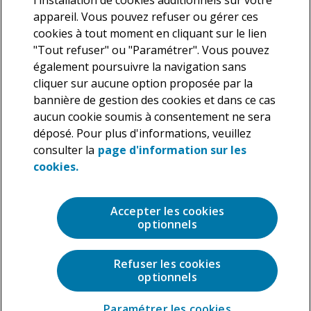
l'installation de cookies additionnels sur votre
appareil. Vous pouvez refuser ou gérer ces
cookies à tout moment en cliquant sur le lien
"Tout refuser" ou "Paramétrer". Vous pouvez
également poursuivre la navigation sans
cliquer sur aucune option proposée par la
Nous vous informons que Deloitte traite vos données
bannière de gestion des cookies et dans ce cas
personnelles en tant que responsable de traitement dans le but
aucun cookie soumis à consentement ne sera
de répondre à votre demande. En application de la législation en
déposé. Pour plus d'informations, veuillez
vigueur, vous disposez d’un droit d’accès, de rectification et de
suppression des données personnelles vous concernant ainsi
consulter la
page d'information sur les
que la possibilité de vous opposer au traitement de ces données,
cookies.
que vous pouvez exercer à tout moment. Pour plus de précisions
sur les traitements que nous réalisons sur vos données
personnelles, veuillez consulter notre
Charte de protection des
Accepter les cookies
données personnelles
.
optionnels
Refuser les cookies
optionnels
Paramétrer les cookies