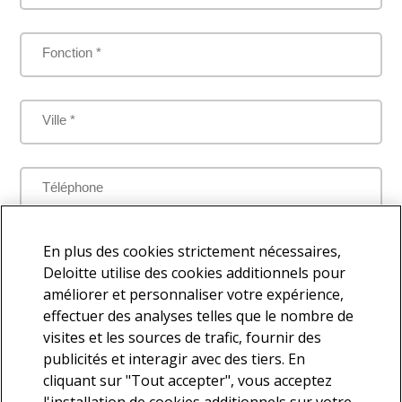
Fonction *
Ville *
Téléphone
Je comprends que mes données personnelles seront traitées
En plus des cookies strictement nécessaires,
par Deloitte aux fins de répondre à la présente demande
Deloitte utilise des cookies additionnels pour
améliorer et personnaliser votre expérience,
effectuer des analyses telles que le nombre de
visites et les sources de trafic, fournir des
Je souhaite faire partie de la base de contacts Deloitte afin de
publicités et interagir avec des tiers. En
recevoir d'autres communications en lien avec l'actualité et les
cliquant sur "Tout accepter", vous acceptez
services offerts par Deloitte