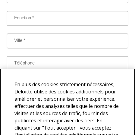
Fonction *
Ville *
Téléphone
Je comprends que mes données personnelles seront traitées
En plus des cookies strictement nécessaires,
par Deloitte aux fins de répondre à la présente demande
Deloitte utilise des cookies additionnels pour
améliorer et personnaliser votre expérience,
effectuer des analyses telles que le nombre de
visites et les sources de trafic, fournir des
Je souhaite faire partie de la base de contacts Deloitte afin de
publicités et interagir avec des tiers. En
recevoir d'autres communications en lien avec l'actualité et les
cliquant sur "Tout accepter", vous acceptez
services offerts par Deloitte