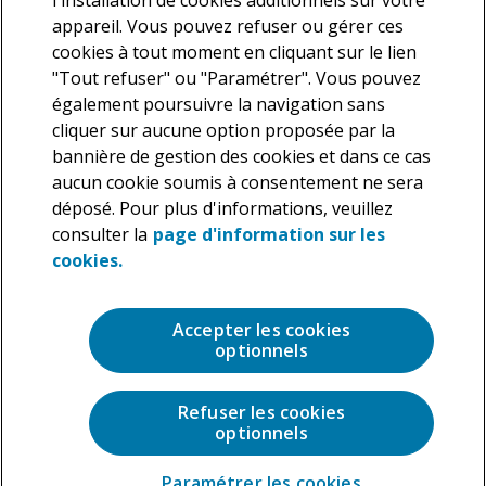
l'installation de cookies additionnels sur votre
appareil. Vous pouvez refuser ou gérer ces
cookies à tout moment en cliquant sur le lien
"Tout refuser" ou "Paramétrer". Vous pouvez
également poursuivre la navigation sans
cliquer sur aucune option proposée par la
Nous vous informons que Deloitte traite vos données
bannière de gestion des cookies et dans ce cas
personnelles en tant que responsable de traitement dans le but
aucun cookie soumis à consentement ne sera
de répondre à votre demande. En application de la législation en
déposé. Pour plus d'informations, veuillez
vigueur, vous disposez d’un droit d’accès, de rectification et de
suppression des données personnelles vous concernant ainsi
consulter la
page d'information sur les
que la possibilité de vous opposer au traitement de ces données,
cookies.
que vous pouvez exercer à tout moment. Pour plus de précisions
sur les traitements que nous réalisons sur vos données
personnelles, veuillez consulter notre
Charte de protection des
Accepter les cookies
données personnelles
.
optionnels
Refuser les cookies
optionnels
Paramétrer les cookies