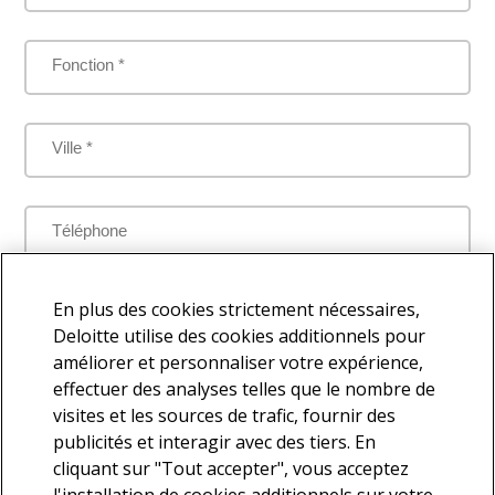
Fonction *
Ville *
Téléphone
Je comprends que mes données personnelles seront traitées
En plus des cookies strictement nécessaires,
par Deloitte aux fins de répondre à la présente demande
Deloitte utilise des cookies additionnels pour
améliorer et personnaliser votre expérience,
effectuer des analyses telles que le nombre de
visites et les sources de trafic, fournir des
Je souhaite faire partie de la base de contacts Deloitte afin de
publicités et interagir avec des tiers. En
recevoir d'autres communications en lien avec l'actualité et les
cliquant sur "Tout accepter", vous acceptez
services offerts par Deloitte