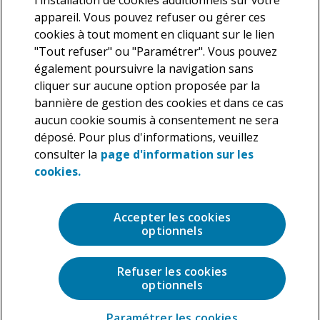
l'installation de cookies additionnels sur votre
appareil. Vous pouvez refuser ou gérer ces
cookies à tout moment en cliquant sur le lien
"Tout refuser" ou "Paramétrer". Vous pouvez
également poursuivre la navigation sans
cliquer sur aucune option proposée par la
Nous vous informons que Deloitte traite vos données
bannière de gestion des cookies et dans ce cas
personnelles en tant que responsable de traitement dans le but
aucun cookie soumis à consentement ne sera
de répondre à votre demande. En application de la législation en
déposé. Pour plus d'informations, veuillez
vigueur, vous disposez d’un droit d’accès, de rectification et de
suppression des données personnelles vous concernant ainsi
consulter la
page d'information sur les
que la possibilité de vous opposer au traitement de ces données,
cookies.
que vous pouvez exercer à tout moment. Pour plus de précisions
sur les traitements que nous réalisons sur vos données
personnelles, veuillez consulter notre
Charte de protection des
Accepter les cookies
données personnelles
.
optionnels
Refuser les cookies
optionnels
Paramétrer les cookies